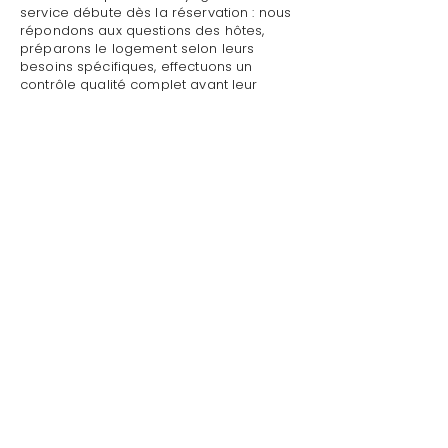
service débute dès la réservation : nous
répondons aux questions des hôtes,
préparons le logement selon leurs
besoins spécifiques, effectuons un
contrôle qualité complet avant leur
arrivée.
Mettre sa villa/maison en location avec
sélection des locataires à La Garde-
Freinet : Style de Vie assure un accueil
personnalisé avec présentation détaillée
du logement, remise des clés et des
accès, explication du fonctionnement
des équipements (climatisation, piscine,
système audio, WiFi).
Mettre sa villa/maison en location avec
sélection des locataires à La Garde-
Freinet par Style de Vie est une garantie
pour toute demande : dépannage
technique, recommandations de
restaurants, organisation d'activités,
livraison de courses.
Au départ, nous effectuons l'état des