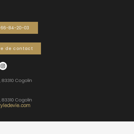
-66-84-20-03
re de contact
, 83310 Cogolin
, 83310 Cogolin
tyledevie.com