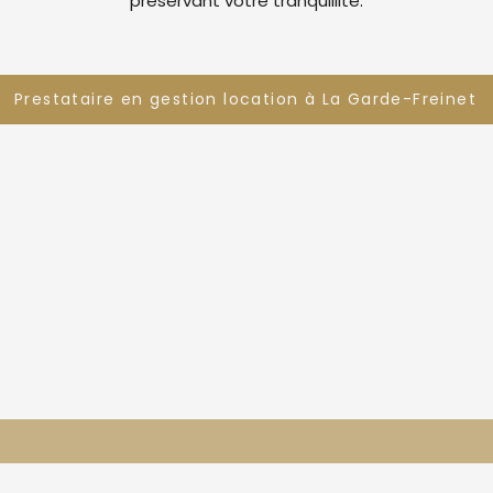
préservant votre tranquillité.
Prestataire en gestion location à La Garde-Freinet