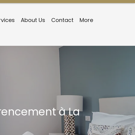
rvices
About Us
Contact
More
érencement à La