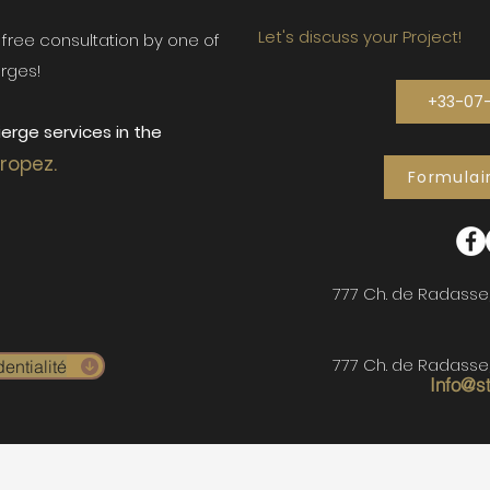
Let's discuss your Project!
ur free consultation by one of
rges!
+33-07
erge services in the
Tropez.
Formulai
777 Ch. de Radasse
777 Ch. de Radasse
entialité
Info@s