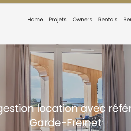
Home
Projets
Owners
Rentals
Se
 gestion location avec réf
Garde-Freinet