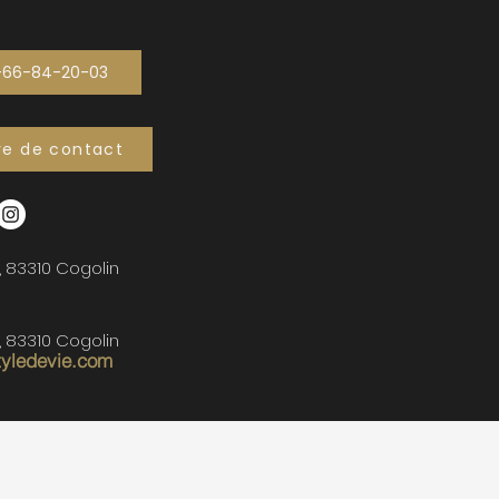
-66-84-20-03
re de contact
, 83310 Cogolin
, 83310 Cogolin
tyledevie.com