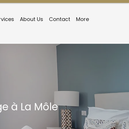
rvices
About Us
Contact
More
e à La Môle