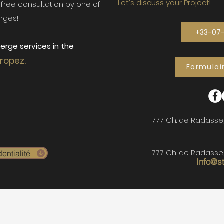
Let's discuss your Project!
ur free consultation by one of
rges!
+33-07
erge services in the
Tropez.
Formulai
777 Ch. de Radasse
777 Ch. de Radasse
entialité
Info@s