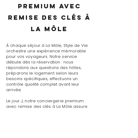
premium avec
remise des clés à
La Môle
À chaque séjour à La Môle, Style de Vie
orchestre une expérience mémorable
pour vos voyageurs. Notre service
débute dès la réservation : nous
répondons aux questions des hôtes,
préparons le logement selon leurs
besoins spécifiques, effectuons un
contrôle qualité complet avant leur
arrivée.
Le jour J, notre conciergerie premium
avec remise des clés à La Môle assure
un accueil personnalisé avec
présentation détaillée du logement,
remise des clés et des accès, explication
du fonctionnement des équipements
(climatisation, piscine, système audio,