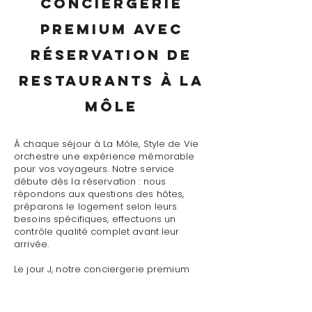
conciergerie
premium avec
réservation de
restaurants à La
Môle
À chaque séjour à La Môle, Style de Vie
orchestre une expérience mémorable
pour vos voyageurs. Notre service
débute dès la réservation : nous
répondons aux questions des hôtes,
préparons le logement selon leurs
besoins spécifiques, effectuons un
contrôle qualité complet avant leur
arrivée.
Le jour J, notre conciergerie premium
avec réservation de restaurants à La
Môle assure un accueil personnalisé
avec présentation détaillée du logement,