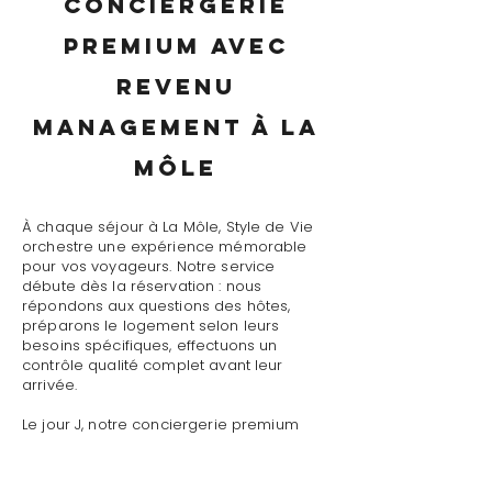
conciergerie
premium avec
revenu
management à La
Môle
À chaque séjour à La Môle, Style de Vie
orchestre une expérience mémorable
pour vos voyageurs. Notre service
débute dès la réservation : nous
répondons aux questions des hôtes,
préparons le logement selon leurs
besoins spécifiques, effectuons un
contrôle qualité complet avant leur
arrivée.
Le jour J, notre conciergerie premium
avec revenu management à La Môle
assure un accueil personnalisé avec
présentation détaillée du logement,