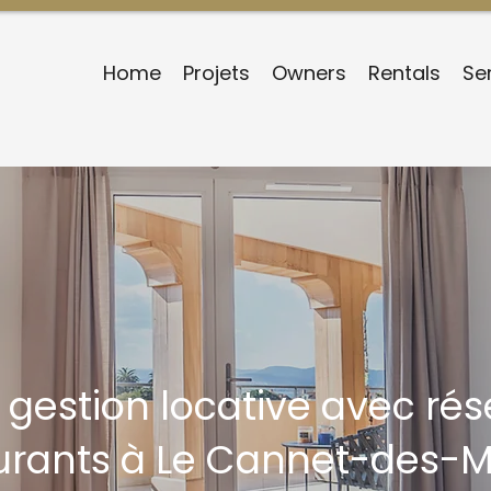
Home
Projets
Owners
Rentals
Se
gestion locative avec rés
urants à Le Cannet-des-