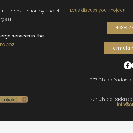
Let's discuss your Project!
ur free consultation by one of
rges!
+33-07
erge services in the
Tropez.
Formulai
777 Ch. de Radasse
777 Ch. de Radasse
entialité
Info@s