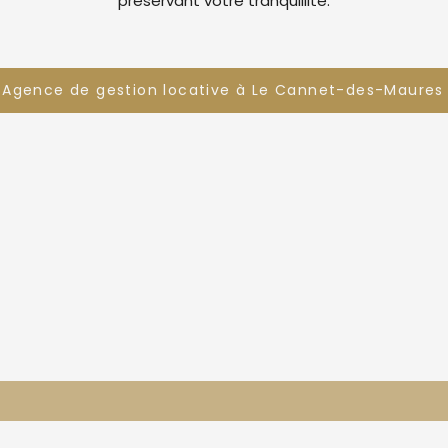
préservant votre tranquillité.
Agence de gestion locative à Le Cannet-des-Maures