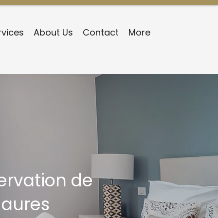
rvices
About Us
Contact
More
ervation de
Maures