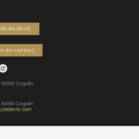
-66-84-20-03
re de contact
, 83310 Cogolin
, 83310 Cogolin
tyledevie.com