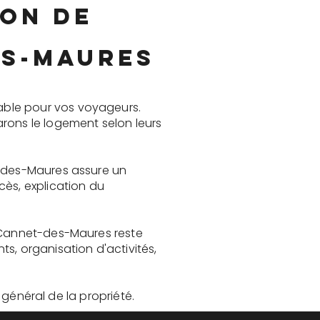
ion de
es-Maures
able pour vos voyageurs.
rons le logement selon leurs
t-des-Maures assure un
cès, explication du
e Cannet-des-Maures reste
, organisation d'activités,
t général de la propriété.