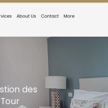
rvices
About Us
Contact
More
stion des
-Tour