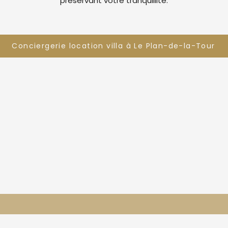
préservant votre tranquillité.
Conciergerie location villa à Le Plan-de-la-Tour