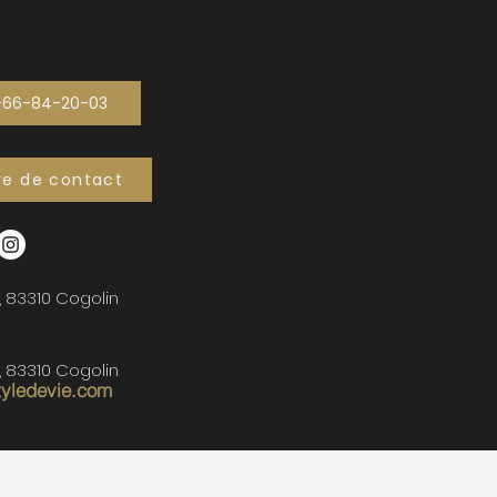
-66-84-20-03
re de contact
, 83310 Cogolin
, 83310 Cogolin
tyledevie.com