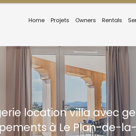
Home
Projets
Owners
Rentals
Se
erie location villa avec ge
pements à Le Plan-de-la