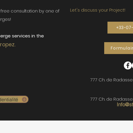
Let's discuss your Project!
ur free consultation by one of
rges!
+33-07
erge services in the
Tropez.
Formulai
777 Ch. de Radasse
777 Ch. de Radasse
entialité
Info@s