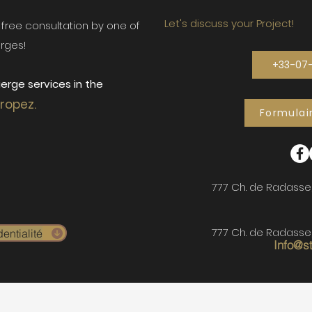
Let's discuss your Project!
ur free consultation by one of
rges!
+33-07
erge services in the
Tropez.
Formulai
777 Ch. de Radasse
777 Ch. de Radasse
entialité
Info@s