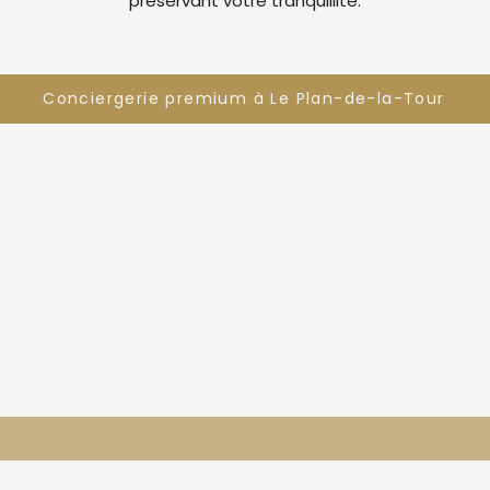
préservant votre tranquillité.
Conciergerie premium à Le Plan-de-la-Tour