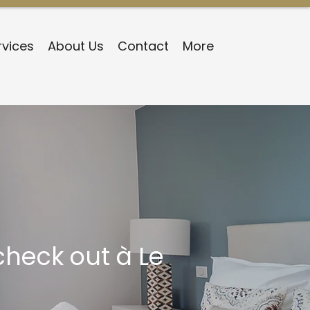
rvices
About Us
Contact
More
heck out à Le