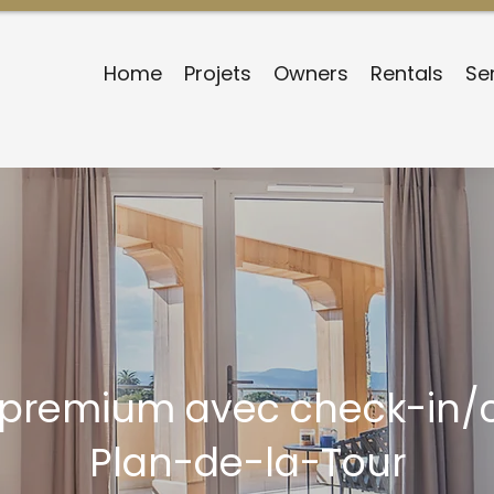
Home
Projets
Owners
Rentals
Se
 premium avec check-in/c
Plan-de-la-Tour