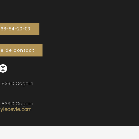
-66-84-20-03
re de contact
, 83310 Cogolin
, 83310 Cogolin
tyledevie.com