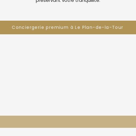
préservant votre tranquillité.
Conciergerie premium à Le Plan-de-la-Tour