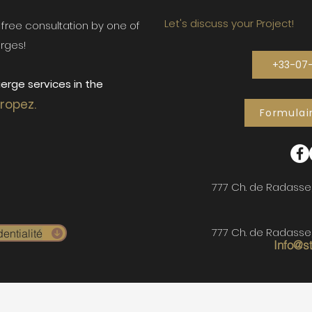
Let's discuss your Project!
ur free consultation by one of
rges!
+33-07
erge services in the
Tropez.
Formulai
777 Ch. de Radasse
777 Ch. de Radasse
entialité
Info@s