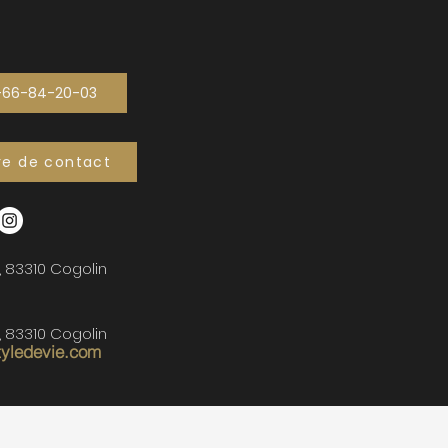
-66-84-20-03
re de contact
, 83310 Cogolin
, 83310 Cogolin
tyledevie.com