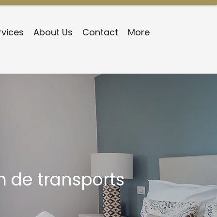
rvices
About Us
Contact
More
 de transports