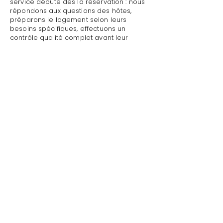
service débute dès la réservation : nous
répondons aux questions des hôtes,
préparons le logement selon leurs
besoins spécifiques, effectuons un
contrôle qualité complet avant leur
arrivée.
Mettre sa villa/maison en location avec
blanchisserie linge à Le Plan-de-la-Tour :
Style de Vie assure un accueil
personnalisé avec présentation détaillée
du logement, remise des clés et des
accès, explication du fonctionnement
des équipements (climatisation, piscine,
système audio, WiFi).
Mettre sa villa/maison en location avec
blanchisserie linge à Le Plan-de-la-Tour
par Style de Vie est une garantie pour
toute demande : dépannage technique,
recommandations de restaurants,
organisation d'activités, livraison de
courses.
Au départ, nous effectuons l'état des