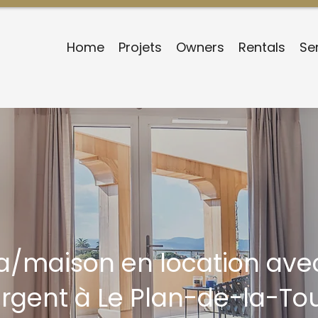
Home
Projets
Owners
Rentals
Se
lla/maison en location a
rgent à Le Plan-de-la-To