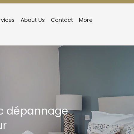
rvices
About Us
Contact
More
vec dépannage
ur