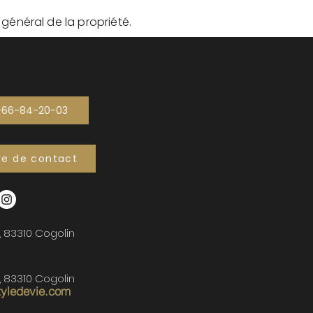
t général de la propriété.
-66-84-20-03
re de contact
, 83310 Cogolin
, 83310 Cogolin
tyledevie.com