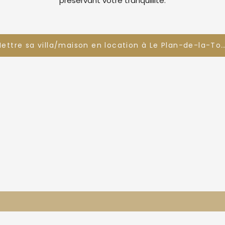
préservant votre tranquillité.
Mettre sa villa/maison en location à Le Plan-de