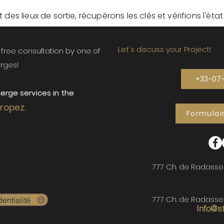
des lieux de sortie, récupérons les clés et vérifions l'éta
Let's discuss your Project!
ur free consultation by one of
rges!
+33-07
erge services in the
Tropez.
Formulai
777 Ch. de Radasse
777 Ch. de Radasse
entialité
Info@s