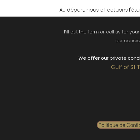
Au départ, nous effectuons l'état 
Fill out the form or call us for yo
our concie
We offer our private conci
Gulf of St 
Politique de Confid