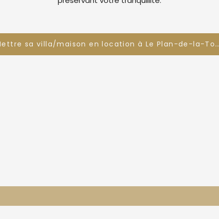
préservant votre tranquillité.
Mettre sa villa/maison en location à Le Plan-de