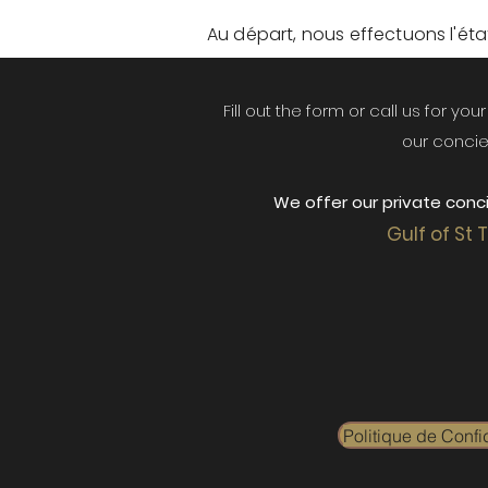
Au départ, nous effectuons l'état 
Fill out the form or call us for yo
our concie
We offer our private conci
Gulf of St 
Politique de Confid