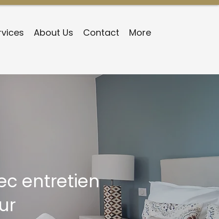
rvices
About Us
Contact
More
ec entretien
ur