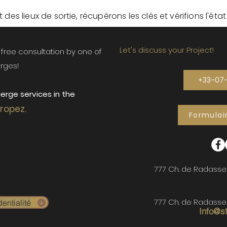
des lieux de sortie, récupérons les clés et vérifions l'éta
Let's discuss your Project!
ur free consultation by one of
rges!
+33-07
erge services in the
Tropez.
Formulai
777 Ch. de Radasse
777 Ch. de Radasse
entialité
Info@s