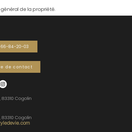
t général de la propriété.
-66-84-20-03
re de contact
, 83310 Cogolin
, 83310 Cogolin
tyledevie.com