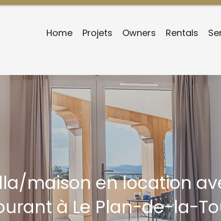
Home
Projets
Owners
Rentals
Se
illa/maison en location av
ourant à Le Plan-de-la-To