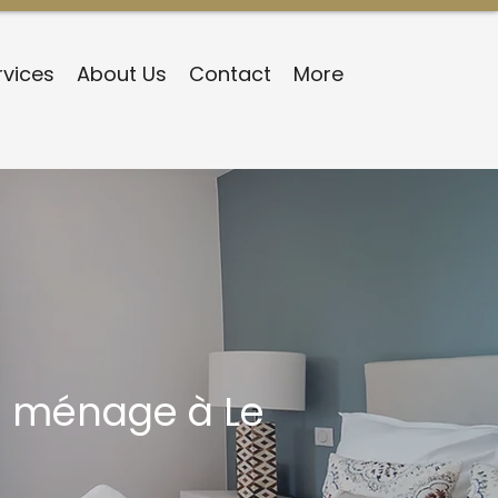
rvices
About Us
Contact
More
ec ménage à Le