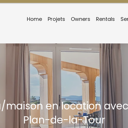
Home
Projets
Owners
Rentals
Se
la/maison en location av
Plan-de-la-Tour