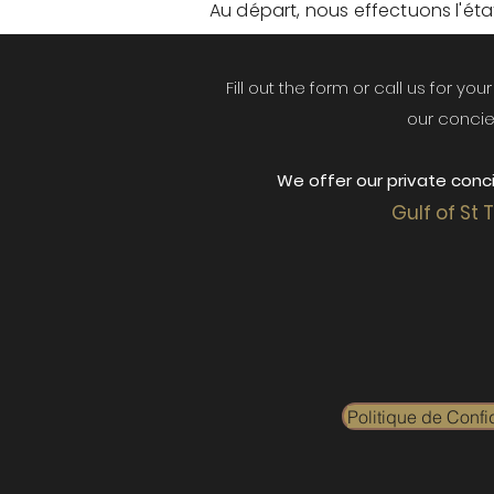
Au départ, nous effectuons l'état 
Fill out the form or call us for yo
our concie
We offer our private conci
Gulf of St 
Politique de Confid