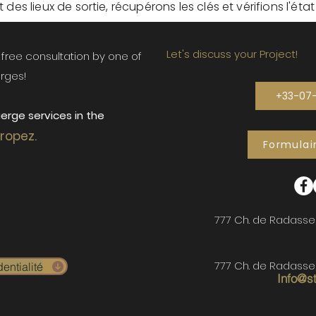
des lieux de sortie, récupérons les clés et vérifions l'éta
Let's discuss your Project!
ur free consultation by one of
rges!
+33-07
erge services in the
Tropez.
Formulai
777 Ch. de Radasse
777 Ch. de Radasse
entialité
Info@s