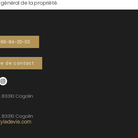
t général de la propriété.
-66-84-20-03
re de contact
, 83310 Cogolin
, 83310 Cogolin
tyledevie.com