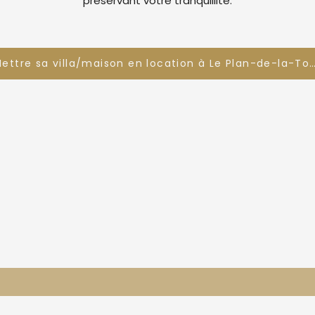
préservant votre tranquillité.
Mettre sa villa/maison en location à Le Plan-de