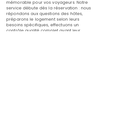
mémorable pour vos voyageurs. Notre
service débute dès la réservation : nous
répondons aux questions des hôtes,
préparons le logement selon leurs
besoins spécifiques, effectuons un
contrôle qualité complet avant leur
arrivée.
Mettre sa villa/maison en location avec
personnel de maison à Le Plan-de-la-
Tour : Style de Vie assure un accueil
personnalisé avec présentation détaillée
du logement, remise des clés et des
accès, explication du fonctionnement
des équipements (climatisation, piscine,
système audio, WiFi).
Mettre sa villa/maison en location avec
personnel de maison à Le Plan-de-la-
Tour par Style de Vie est une garantie
pour toute demande : dépannage
technique, recommandations de
restaurants, organisation d'activités,
livraison de courses.