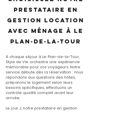
prestataire en
gestion location
avec ménage à Le
Plan-de-la-Tour
À chaque séjour à Le Plan-de-la-Tour,
Style de Vie orchestre une expérience
mémorable pour vos voyageurs. Notre
service débute dès la réservation : nous
répondons aux questions des hôtes,
préparons le logement selon leurs
besoins spécifiques, effectuons un
contrôle qualité complet avant leur
arrivée.
Le jour J, notre prestataire en gestion
location avec ménage à Le Plan-de-la-
Tour assure un accueil personnalisé
avec présentation détaillée du logement,