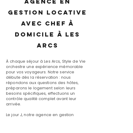
agence en
gestion locative
avec chef à
domicile à Les
Arcs
À chaque séjour à Les Arcs, Style de Vie
orchestre une expérience mémorable
pour vos voyageurs. Notre service
débute dès la réservation : nous
répondons aux questions des hôtes,
préparons le logement selon leurs
besoins spécifiques, effectuons un
contrôle qualité complet avant leur
arrivée.
Le jour J, notre agence en gestion
locative avec chef à domicile à Les Arcs
assure un accueil personnalisé avec
présentation détaillée du logement,