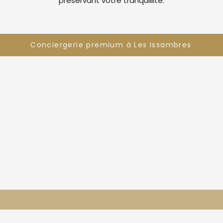
préservant votre tranquillité.
Conciergerie premium à Les Issambres