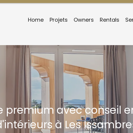
Home
Projets
Owners
Rentals
Se
e premium avec conseil e
d'intérieurs à Les Issambre