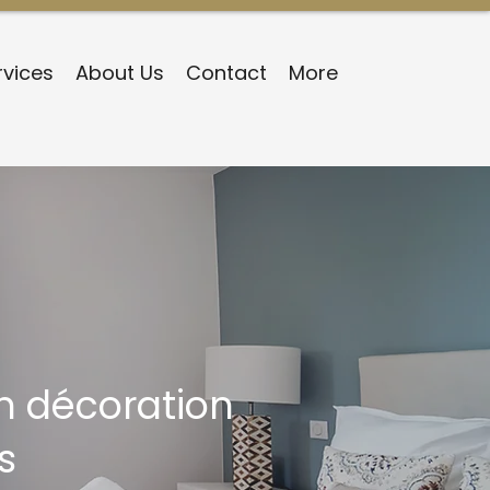
rvices
About Us
Contact
More
n décoration
s