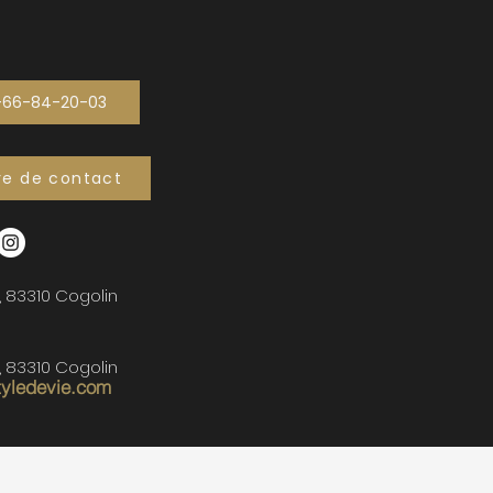
-66-84-20-03
re de contact
, 83310 Cogolin
, 83310 Cogolin
tyledevie.com