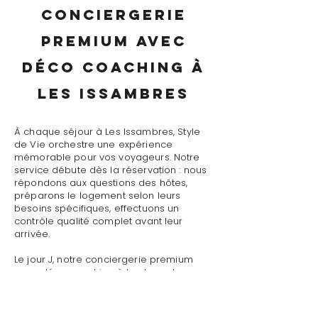
conciergerie
premium avec
déco coaching à
Les Issambres
À chaque séjour à Les Issambres, Style
de Vie orchestre une expérience
mémorable pour vos voyageurs. Notre
service débute dès la réservation : nous
répondons aux questions des hôtes,
préparons le logement selon leurs
besoins spécifiques, effectuons un
contrôle qualité complet avant leur
arrivée.
Le jour J, notre conciergerie premium
avec déco coaching à Les Issambres
assure un accueil personnalisé avec
présentation détaillée du logement,
remise des clés et des accès, explication