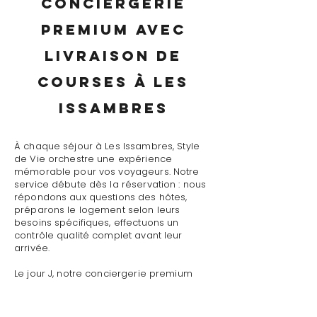
conciergerie
premium avec
livraison de
courses à Les
Issambres
À chaque séjour à Les Issambres, Style
de Vie orchestre une expérience
mémorable pour vos voyageurs. Notre
service débute dès la réservation : nous
répondons aux questions des hôtes,
préparons le logement selon leurs
besoins spécifiques, effectuons un
contrôle qualité complet avant leur
arrivée.
Le jour J, notre conciergerie premium
avec livraison de courses à Les
Issambres assure un accueil
personnalisé avec présentation détaillée