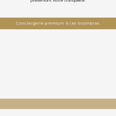
préservant votre tranquillité.
Conciergerie premium à Les Issambres