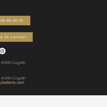
-66-84-20-03
re de contact
, 83310 Cogolin
, 83310 Cogolin
tyledevie.com