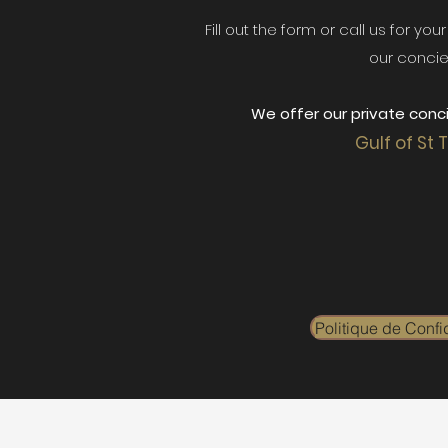
Fill out the form or call us for yo
our concie
We offer our private conci
Gulf of St 
Politique de Confid