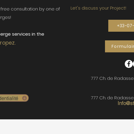
Let's discuss your Project!
ur free consultation by one of
rges!
+33-07
erge services in the
Tropez.
Formulai
777 Ch. de Radasse
777 Ch. de Radasse
entialité
Info@s