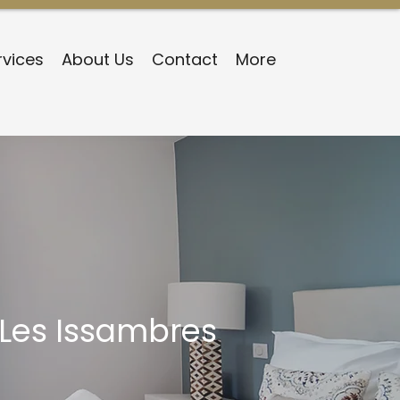
rvices
About Us
Contact
More
Les Issambres