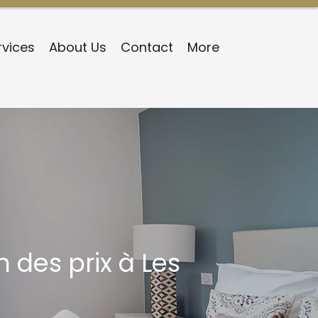
rvices
About Us
Contact
More
 des prix à Les