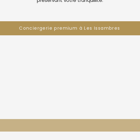
préservant votre tranquillité.
Conciergerie premium à Les Issambres