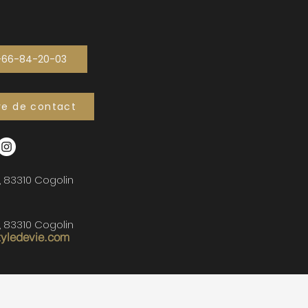
-66-84-20-03
re de contact
, 83310 Cogolin
, 83310 Cogolin
tyledevie.com