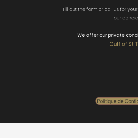
Fill out the form or call us for yo
our concie
We offer our private conci
Gulf of St 
Politique de Confid