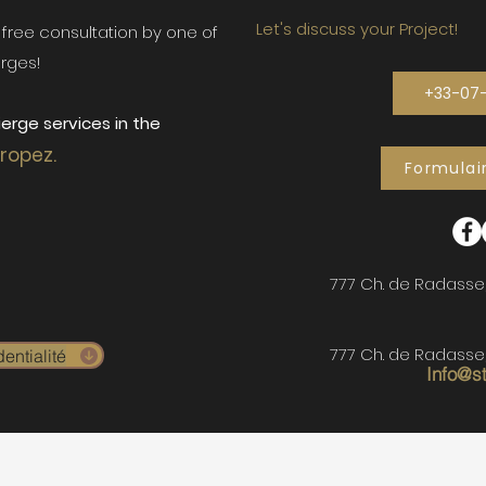
Let's discuss your Project!
ur free consultation by one of
rges!
+33-07
erge services in the
Tropez.
Formulai
777 Ch. de Radasse
777 Ch. de Radasse
entialité
Info@s