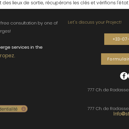
des lieux de sortie, récupérons les clés et vérifions l'éta
Let's discuss your Project!
ur free consultation by one of
rges!
+33-07
erge services in the
Tropez.
Formulai
777 Ch. de Radasse
777 Ch. de Radasse
entialité
Info@s