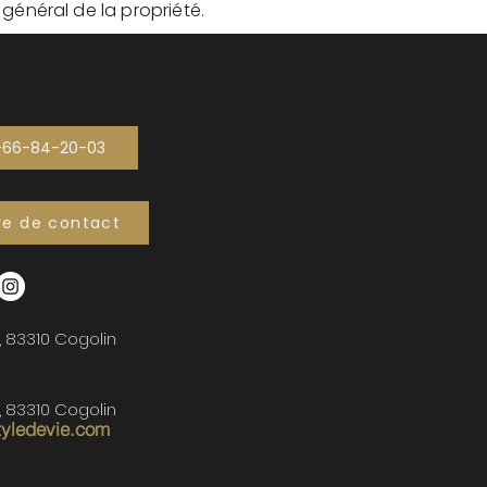
t général de la propriété.
-66-84-20-03
re de contact
, 83310 Cogolin
, 83310 Cogolin
tyledevie.com