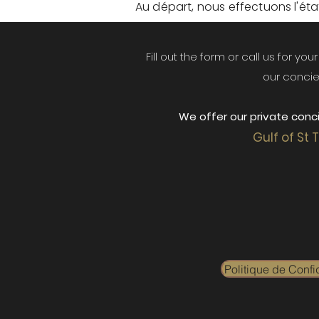
Au départ, nous effectuons l'état 
Fill out the form or call us for yo
our concie
We offer our private conci
Gulf of St 
Politique de Confid