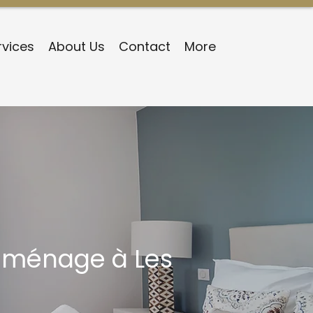
rvices
About Us
Contact
More
c ménage à Les