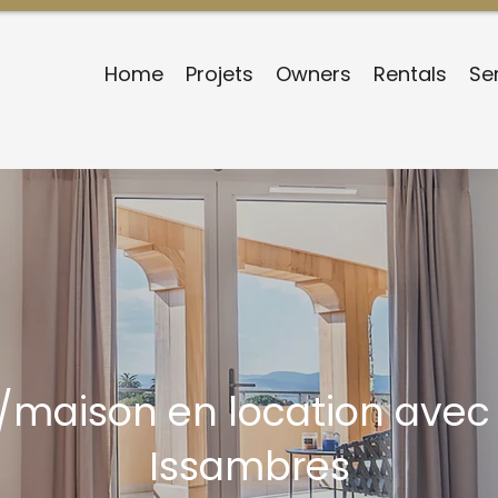
Home
Projets
Owners
Rentals
Se
la/maison en location ave
Issambres