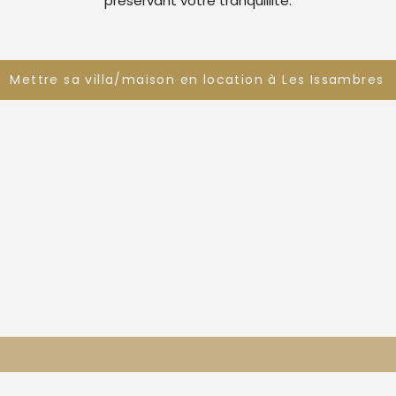
préservant votre tranquillité.
Mettre sa villa/maison en location à Les Issambres