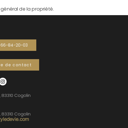
t général de la propriété.
-66-84-20-03
re de contact
, 83310 Cogolin
, 83310 Cogolin
tyledevie.com