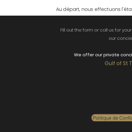
Au départ, nous effectuons l'état 
Fill out the form or call us for yo
our concie
We offer our private conci
Gulf of St 
Politique de Confid