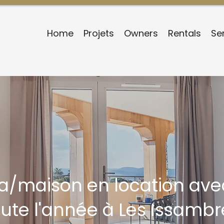
Home
Projets
Owners
Rentals
Se
lla/maison en location av
oute l'année à Les Issambr