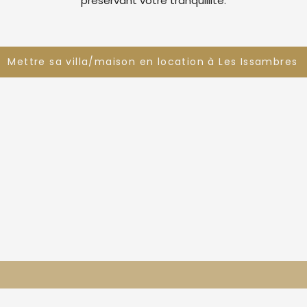
préservant votre tranquillité.
Mettre sa villa/maison en location à Les Issambres