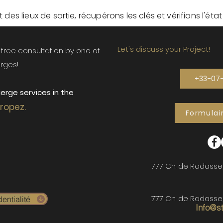
des lieux de sortie, récupérons les clés et vérifions l'éta
Let's discuss your Project!
ur free consultation by one of
rges!
+33-07
erge services in the
Tropez.
Formulai
777 Ch. de Radasse
777 Ch. de Radasse
entialité
Info@s