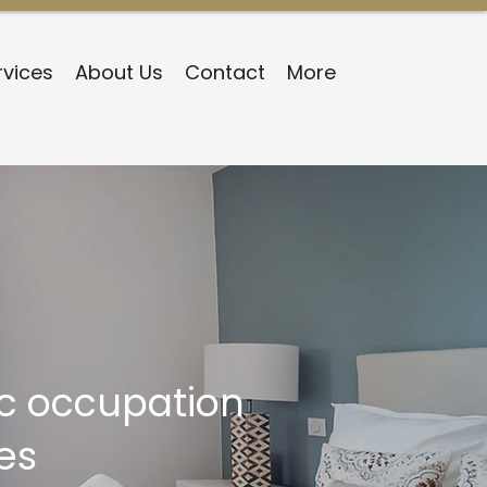
rvices
About Us
Contact
More
ec occupation
es