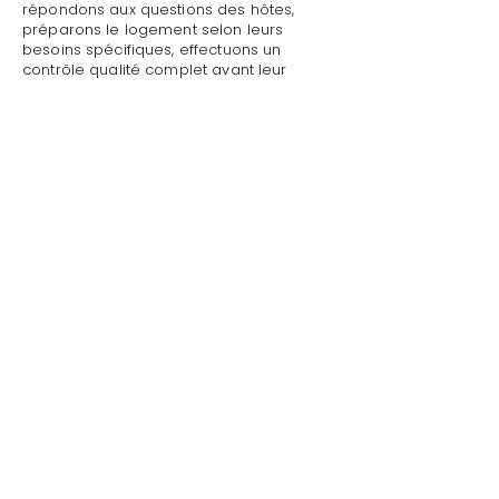
répondons aux questions des hôtes,
préparons le logement selon leurs
besoins spécifiques, effectuons un
contrôle qualité complet avant leur
arrivée.
Mettre sa villa/maison en location avec
petites réparations à Les Issambres :
Style de Vie assure un accueil
personnalisé avec présentation détaillée
du logement, remise des clés et des
accès, explication du fonctionnement
des équipements (climatisation, piscine,
système audio, WiFi).
Mettre sa villa/maison en location avec
petites réparations à Les Issambres par
Style de Vie est une garantie pour toute
demande : dépannage technique,
recommandations de restaurants,
organisation d'activités, livraison de
courses.
Au départ, nous effectuons l'état des
lieux de sortie, récupérons les clés et