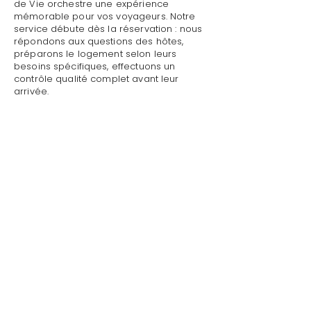
de Vie orchestre une expérience
mémorable pour vos voyageurs. Notre
service débute dès la réservation : nous
répondons aux questions des hôtes,
préparons le logement selon leurs
besoins spécifiques, effectuons un
contrôle qualité complet avant leur
arrivée.
Mettre sa villa/maison en location avec
recommandations personnalisées à Les
Issambres : Style de Vie assure un
accueil personnalisé avec présentation
détaillée du logement, remise des clés
et des accès, explication du
fonctionnement des équipements
(climatisation, piscine, système audio,
WiFi).
Mettre sa villa/maison en location avec
recommandations personnalisées à Les
Issambres par Style de Vie est une
garantie pour toute demande :
dépannage technique,
recommandations de restaurants,