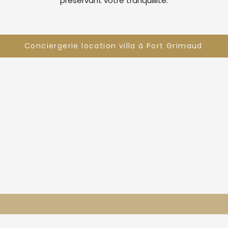
préservant votre tranquillité.
Conciergerie location villa à Port Grimaud