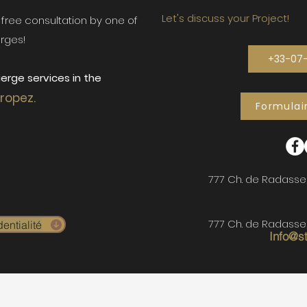
Let's discuss your Project!
ur free consultation by one of
rges!
+33-07
erge services in the
Tropez.
Formulai
777 Ch. de Radasse
777 Ch. de Radasse
entialité
Info@s