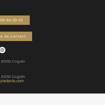
-66-84-20-03
re de contact
, 83310 Cogolin
, 83310 Cogolin
tyledevie.com