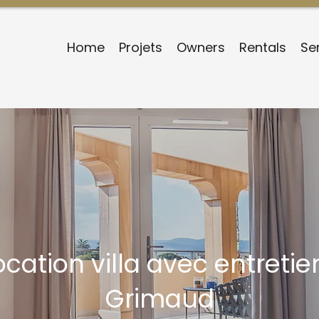
Home
Projets
Owners
Rentals
Se
cation villa avec entretie
Grimaud