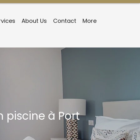
rvices
About Us
Contact
More
n piscine à Port