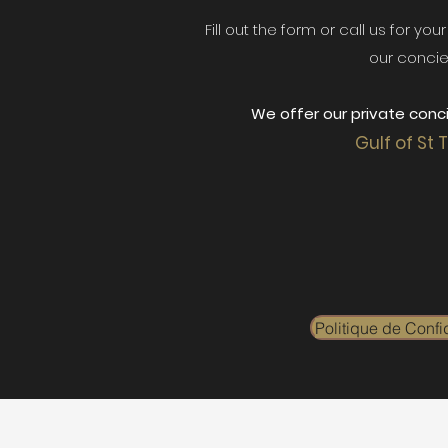
Fill out the form or call us for yo
our concie
We offer our private conci
Gulf of St 
Politique de Confid