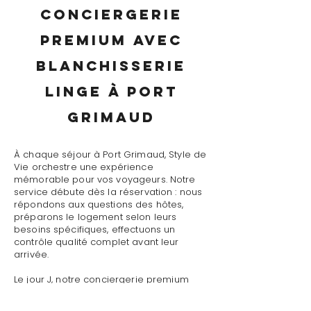
conciergerie
premium avec
blanchisserie
linge à Port
Grimaud
À chaque séjour à Port Grimaud, Style de
Vie orchestre une expérience
mémorable pour vos voyageurs. Notre
service débute dès la réservation : nous
répondons aux questions des hôtes,
préparons le logement selon leurs
besoins spécifiques, effectuons un
contrôle qualité complet avant leur
arrivée.
Le jour J, notre conciergerie premium
avec blanchisserie linge à Port Grimaud
assure un accueil personnalisé avec