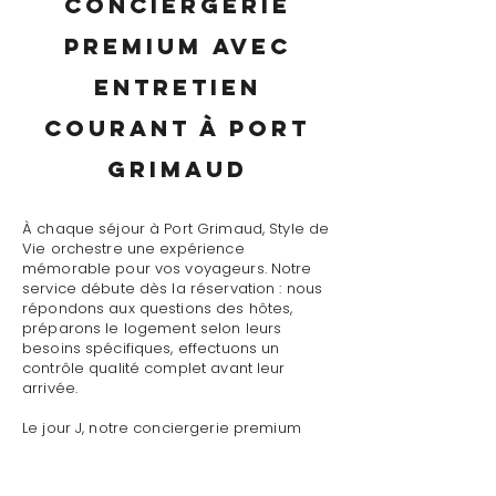
conciergerie
premium avec
entretien
courant à Port
Grimaud
À chaque séjour à Port Grimaud, Style de
Vie orchestre une expérience
mémorable pour vos voyageurs. Notre
service débute dès la réservation : nous
répondons aux questions des hôtes,
préparons le logement selon leurs
besoins spécifiques, effectuons un
contrôle qualité complet avant leur
arrivée.
Le jour J, notre conciergerie premium
avec entretien courant à Port Grimaud
assure un accueil personnalisé avec
présentation détaillée du logement,