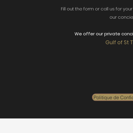
Fill out the form or call us for yo
our concie
We offer our private conci
Gulf of St 
Politique de Confid