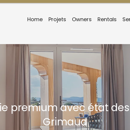
Home
Projets
Owners
Rentals
Se
ie premium avec état des l
Grimaud