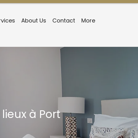
rvices
About Us
Contact
More
ieux à Port