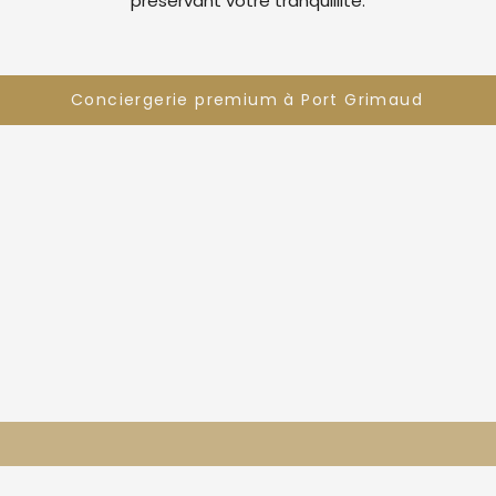
préservant votre tranquillité.
Conciergerie premium à Port Grimaud