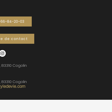
-66-84-20-03
re de contact
, 83310 Cogolin
, 83310 Cogolin
tyledevie.com