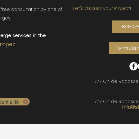
Let's discuss your Project!
ur free consultation by one of
rges!
+33-07
erge services in the
Tropez.
Formulai
777 Ch. de Radasse
777 Ch. de Radasse
entialité
Info@s