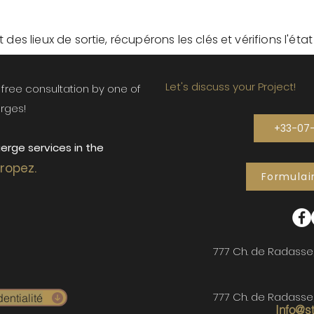
des lieux de sortie, récupérons les clés et vérifions l'éta
Let's discuss your Project!
ur free consultation by one of
rges!
+33-07
erge services in the
Tropez.
Formulai
777 Ch. de Radasse
777 Ch. de Radasse
entialité
Info@s