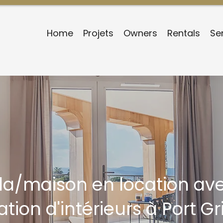
Home
Projets
Owners
Rentals
Se
lla/maison en location av
tion d'intérieurs à Port 