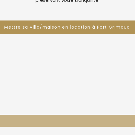
préservant votre tranquillité.
Mettre sa villa/maison en location à Port Grimaud