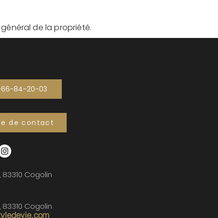
t général de la propriété.
-66-84-20-03
re de contact
, 83310 Cogolin
, 83310 Cogolin
tyledevie.com