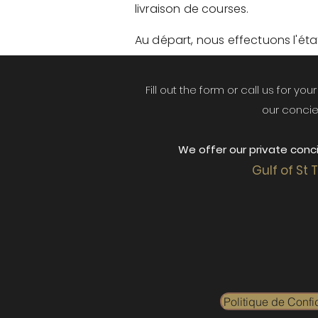
livraison de courses.
Au départ, nous effectuons l'état 
Fill out the form or call us for yo
our concie
We offer our private conci
Gulf of St 
Politique de Confid