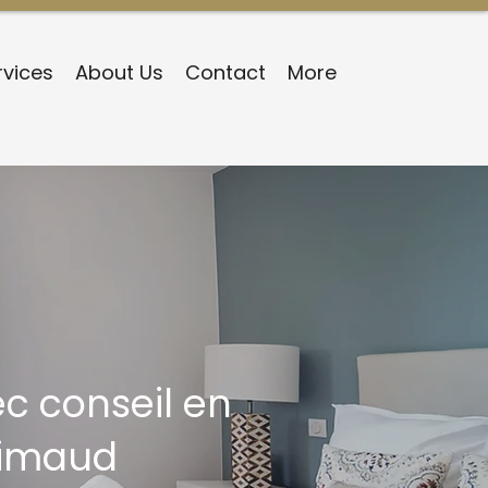
rvices
About Us
Contact
More
ec conseil en
Grimaud