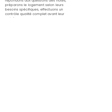
répondons aux questions des hôtes,
préparons le logement selon leurs
besoins spécifiques, effectuons un
contrôle qualité complet avant leur
arrivée.
Mettre sa villa/maison en location avec
description attractive à Port Grimaud :
Style de Vie assure un accueil
personnalisé avec présentation détaillée
du logement, remise des clés et des
accès, explication du fonctionnement
des équipements (climatisation, piscine,
système audio, WiFi).
Mettre sa villa/maison en location avec
description attractive à Port Grimaud par
Style de Vie est une garantie pour toute
demande : dépannage technique,
recommandations de restaurants,
organisation d'activités, livraison de
courses.
Au départ, nous effectuons l'état des
lieux de sortie, récupérons les clés et