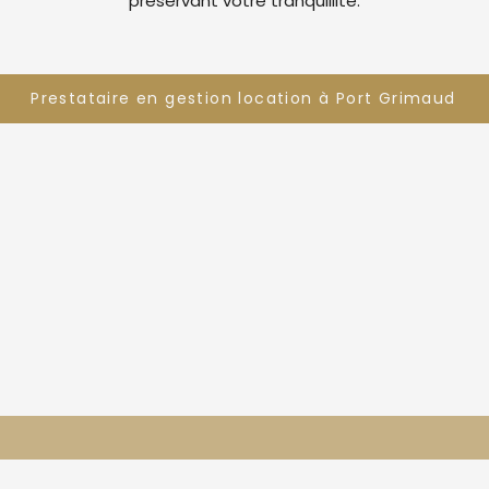
préservant votre tranquillité.
Prestataire en gestion location à Port Grimaud