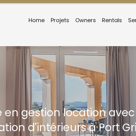
Home
Projets
Owners
Rentals
Se
e en gestion location avec
tion d'intérieurs à Port 