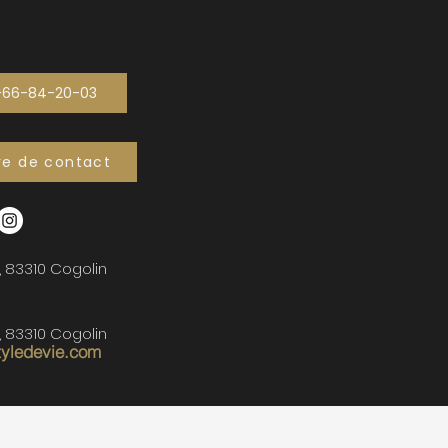
-66-84-20-03
re de contact
, 83310 Cogolin
, 83310 Cogolin
tyledevie.com