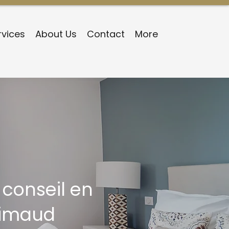
rvices
About Us
Contact
More
 conseil en
Grimaud