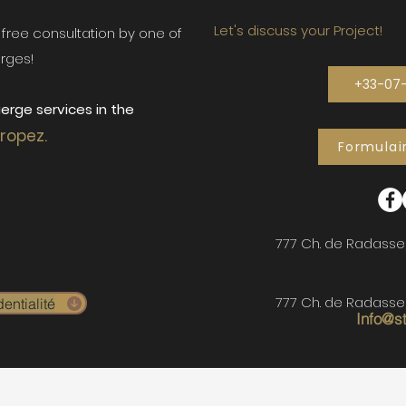
Let's discuss your Project!
ur free consultation by one of
rges!
+33-07
erge services in the
Tropez.
Formulai
777 Ch. de Radasse
777 Ch. de Radasse
entialité
Info@s