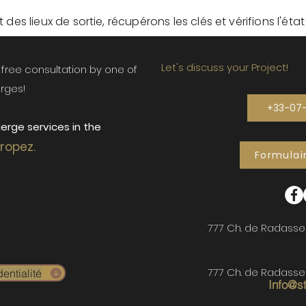
des lieux de sortie, récupérons les clés et vérifions l'éta
Let's discuss your Project!
ur free consultation by one of
rges!
+33-07
erge services in the
Tropez.
Formulai
777 Ch. de Radasse
777 Ch. de Radasse
entialité
Info@s