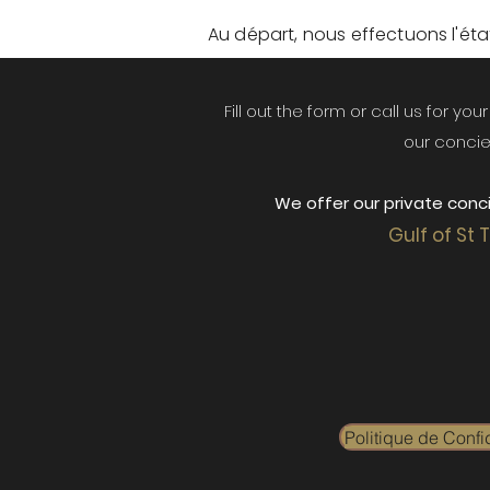
Au départ, nous effectuons l'état 
Fill out the form or call us for yo
our concie
We offer our private conci
Gulf of St 
Politique de Confid