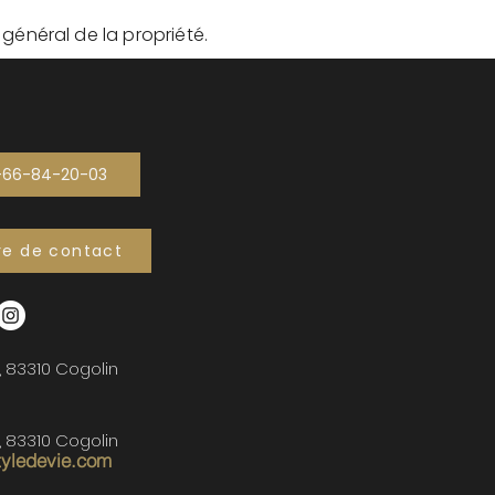
t général de la propriété.
-66-84-20-03
re de contact
, 83310 Cogolin
, 83310 Cogolin
tyledevie.com