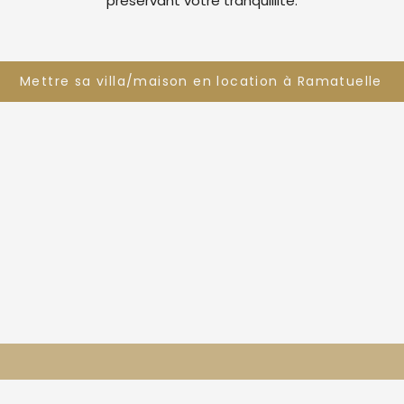
préservant votre tranquillité.
Mettre sa villa/maison en location à Ramatuelle