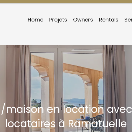
Home
Projets
Owners
Rentals
Se
la/maison en location avec
locataires à Ramatuelle