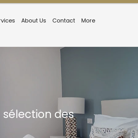
rvices
About Us
Contact
More
 sélection des