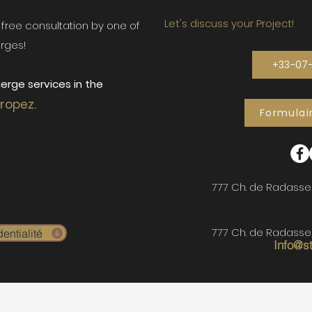
Let's discuss your Project!
ur free consultation by one of
rges!
+33-07
erge services in the
Tropez.
Formulai
777 Ch. de Radasse
777 Ch. de Radasse
entialité
Info@s