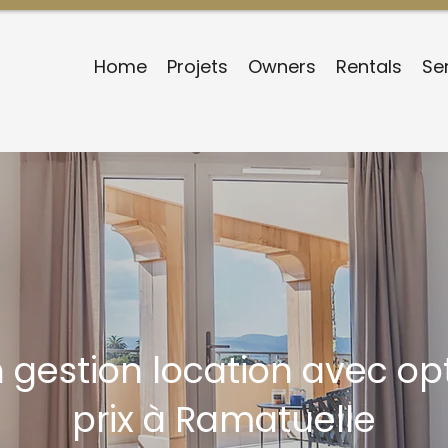
Home
Projets
Owners
Rentals
Se
n gestion location avec op
prix à Ramatuelle