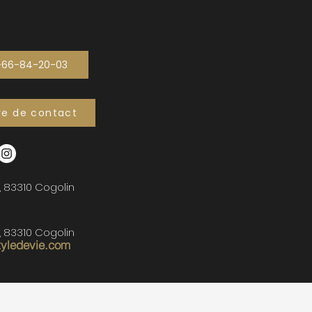
-66-84-20-03
re de contact
, 83310 Cogolin
, 83310 Cogolin
tyledevie.com