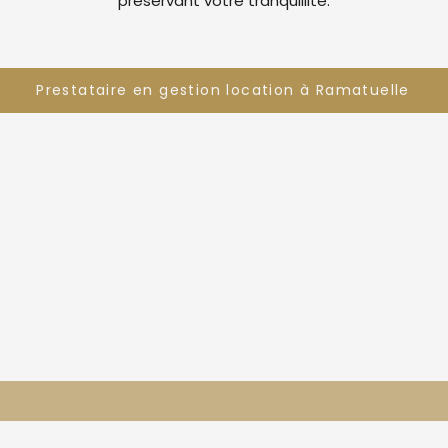
préservant votre tranquillité.
Prestataire en gestion location à Ramatuelle