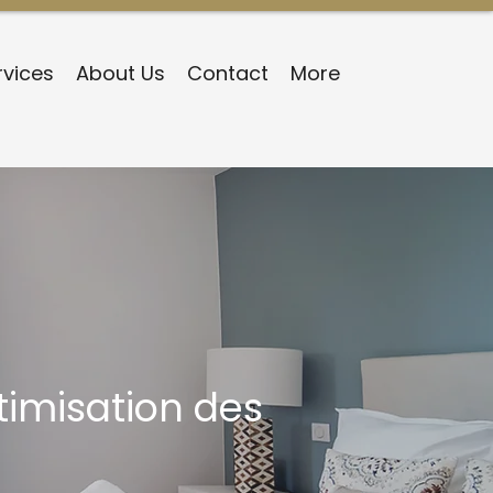
rvices
About Us
Contact
More
timisation des