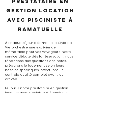
prestataire en
gestion location
avec pisciniste à
Ramatuelle
À chaque séjour à Ramatuelle, Style de
Vie orchestre une expérience
mémorable pour vos voyageurs. Notre
service débute dès la réservation : nous
répondons aux questions des hôtes,
préparons le logement selon leurs
besoins spécifiques, effectuons un
contrôle qualité complet avant leur
arrivée.
Le jour J, notre prestataire en gestion
location avec pisciniste à Ramatuelle
assure un accueil personnalisé avec
présentation détaillée du logement,
remise des clés et des accès, explication
du fonctionnement des équipements