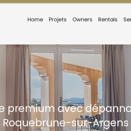
Home
Projets
Owners
Rentals
Se
ie premium avec dépanna
Roquebrune-sur-Argens