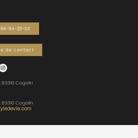
-66-84-20-03
re de contact
, 83310 Cogolin
, 83310 Cogolin
tyledevie.com