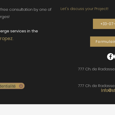
Let's discuss your Project!
ur free consultation by one of
rges!
+33-07
erge services in the
Tropez.
Formulai
777 Ch. de Radasse
777 Ch. de Radasse
entialité
Info@s