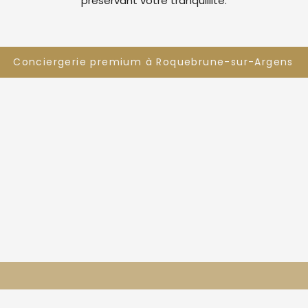
préservant votre tranquillité.
Conciergerie premium à Roquebrune-sur-Argens