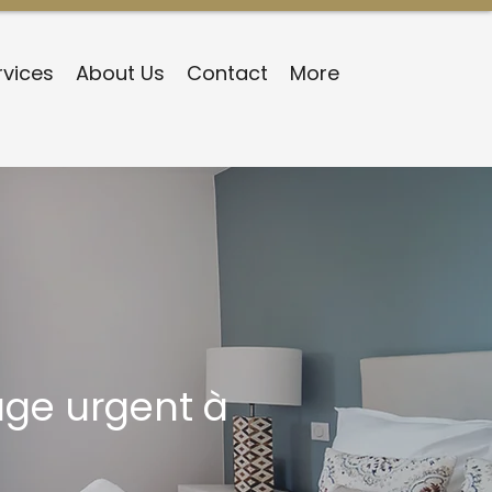
rvices
About Us
Contact
More
ge urgent à