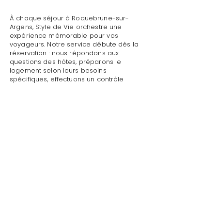
À chaque séjour à Roquebrune-sur-
Argens, Style de Vie orchestre une
expérience mémorable pour vos
voyageurs. Notre service débute dès la
réservation : nous répondons aux
questions des hôtes, préparons le
logement selon leurs besoins
spécifiques, effectuons un contrôle
qualité complet avant leur arrivée.
Mettre sa villa/maison en location avec
absence de dommages à Roquebrune-
sur-Argens : Style de Vie assure un
accueil personnalisé avec présentation
détaillée du logement, remise des clés
et des accès, explication du
fonctionnement des équipements
(climatisation, piscine, système audio,
WiFi).
Mettre sa villa/maison en location avec
absence de dommages à Roquebrune-
sur-Argens par Style de Vie est une