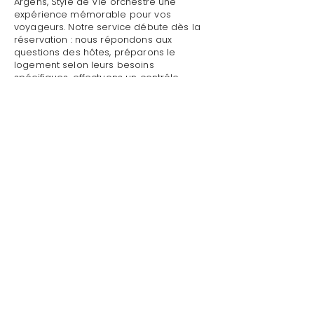
Argens, Style de Vie orchestre une
expérience mémorable pour vos
voyageurs. Notre service débute dès la
réservation : nous répondons aux
questions des hôtes, préparons le
logement selon leurs besoins
spécifiques, effectuons un contrôle
qualité complet avant leur arrivée.
Mettre sa villa/maison en location avec
état des lieux à Roquebrune-sur-Argens :
Style de Vie assure un accueil
personnalisé avec présentation détaillée
du logement, remise des clés et des
accès, explication du fonctionnement
des équipements (climatisation, piscine,
système audio, WiFi).
Mettre sa villa/maison en location avec
état des lieux à Roquebrune-sur-Argens
par Style de Vie est une garantie pour
toute demande : dépannage technique,
recommandations de restaurants,
organisation d'activités, livraison de
courses.