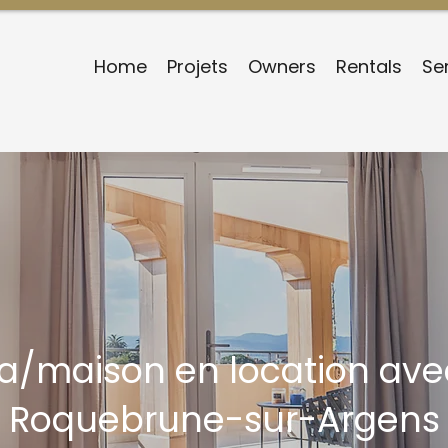
Home
Projets
Owners
Rentals
Se
lla/maison en location ave
Roquebrune-sur-Argens