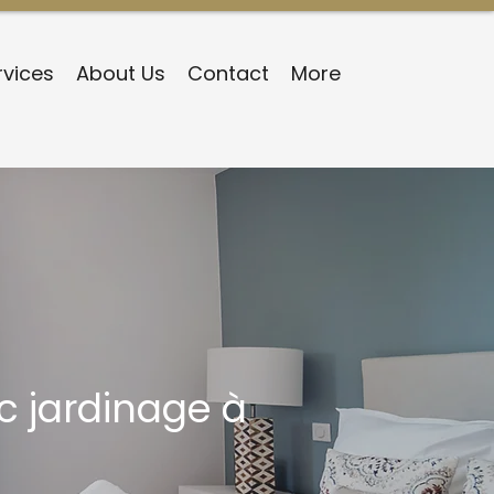
rvices
About Us
Contact
More
c jardinage à