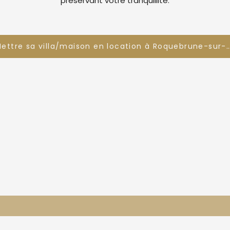
préservant votre tranquillité.
Mettre sa villa/maison en location à Roquebrun