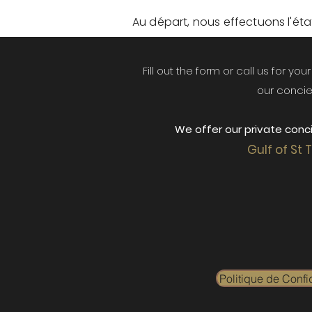
Au départ, nous effectuons l'état 
Fill out the form or call us for yo
our concie
We offer our private conci
Gulf of St 
Politique de Confid