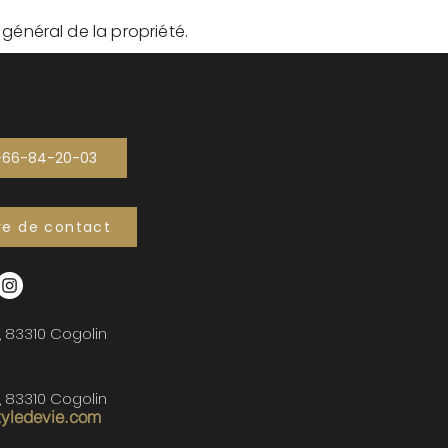
t général de la propriété.
-66-84-20-03
re de contact
, 83310 Cogolin
, 83310 Cogolin
tyledevie.com