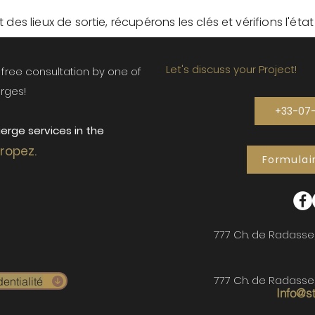
des lieux de sortie, récupérons les clés et vérifions l'éta
Let's discuss your Project!
ur free consultation by one of
rges!
+33-07
erge services in the
Tropez.
Formulai
777 Ch. de Radasse
777 Ch. de Radasse
entialité
Info@s