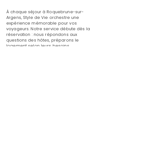
À chaque séjour à Roquebrune-sur-
Argens, Style de Vie orchestre une
expérience mémorable pour vos
voyageurs. Notre service débute dès la
réservation : nous répondons aux
questions des hôtes, préparons le
logement selon leurs besoins
spécifiques, effectuons un contrôle
qualité complet avant leur arrivée.
Mettre sa villa/maison en location avec
personnel de maison à Roquebrune-sur-
Argens : Style de Vie assure un accueil
personnalisé avec présentation détaillée
du logement, remise des clés et des
accès, explication du fonctionnement
des équipements (climatisation, piscine,
système audio, WiFi).
Mettre sa villa/maison en location avec
personnel de maison à Roquebrune-sur-
Argens par Style de Vie est une garantie
pour toute demande : dépannage