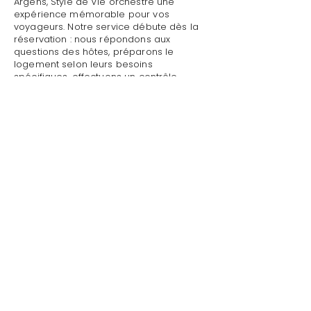
Argens, Style de Vie orchestre une
expérience mémorable pour vos
voyageurs. Notre service débute dès la
réservation : nous répondons aux
questions des hôtes, préparons le
logement selon leurs besoins
spécifiques, effectuons un contrôle
qualité complet avant leur arrivée.
Mettre sa villa/maison en location avec
référencement à Roquebrune-sur-
Argens : Style de Vie assure un accueil
personnalisé avec présentation détaillée
du logement, remise des clés et des
accès, explication du fonctionnement
des équipements (climatisation, piscine,
système audio, WiFi).
Mettre sa villa/maison en location avec
référencement à Roquebrune-sur-
Argens par Style de Vie est une garantie
pour toute demande : dépannage
technique, recommandations de
restaurants, organisation d'activités,
livraison de courses.