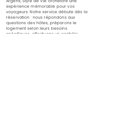
Argens, Style de Vie orchestre une
expérience mémorable pour vos
voyageurs. Notre service débute dès la
réservation : nous répondons aux
questions des hôtes, préparons le
logement selon leurs besoins
spécifiques, effectuons un contrôle
qualité complet avant leur arrivée.
Mettre sa villa/maison en location avec
rénovation à Roquebrune-sur-Argens :
Style de Vie assure un accueil
personnalisé avec présentation détaillée
du logement, remise des clés et des
accès, explication du fonctionnement
des équipements (climatisation, piscine,
système audio, WiFi).
Mettre sa villa/maison en location avec
rénovation à Roquebrune-sur-Argens
par Style de Vie est une garantie pour
toute demande : dépannage technique,
recommandations de restaurants,
organisation d'activités, livraison de
courses.