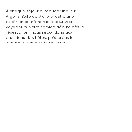
À chaque séjour à Roquebrune-sur-
Argens, Style de Vie orchestre une
expérience mémorable pour vos
voyageurs. Notre service débute dès la
réservation : nous répondons aux
questions des hôtes, préparons le
logement selon leurs besoins
spécifiques, effectuons un contrôle
qualité complet avant leur arrivée.
Mettre sa villa/maison en location avec
revenu management à Roquebrune-sur-
Argens : Style de Vie assure un accueil
personnalisé avec présentation détaillée
du logement, remise des clés et des
accès, explication du fonctionnement
des équipements (climatisation, piscine,
système audio, WiFi).
Mettre sa villa/maison en location avec
revenu management à Roquebrune-sur-
Argens par Style de Vie est une garantie
pour toute demande : dépannage