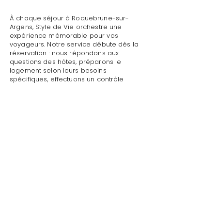
À chaque séjour à Roquebrune-sur-
Argens, Style de Vie orchestre une
expérience mémorable pour vos
voyageurs. Notre service débute dès la
réservation : nous répondons aux
questions des hôtes, préparons le
logement selon leurs besoins
spécifiques, effectuons un contrôle
qualité complet avant leur arrivée.
Mettre sa villa/maison en location avec
sélection des locataires à Roquebrune-
sur-Argens : Style de Vie assure un
accueil personnalisé avec présentation
détaillée du logement, remise des clés
et des accès, explication du
fonctionnement des équipements
(climatisation, piscine, système audio,
WiFi).
Mettre sa villa/maison en location avec
sélection des locataires à Roquebrune-
sur-Argens par Style de Vie est une