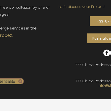
Let's discuss your Project!
ur free consultation by one of
rges!
+33-07
erge services in the
Tropez.
Formulai
777 Ch. de Radasse
777 Ch. de Radasse
entialité
Info@s