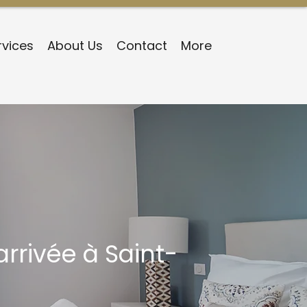
rvices
About Us
Contact
More
arrivée à Saint-