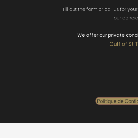
Fill out the form or call us for yo
our concie
We offer our private conci
Gulf of St 
Politique de Confid