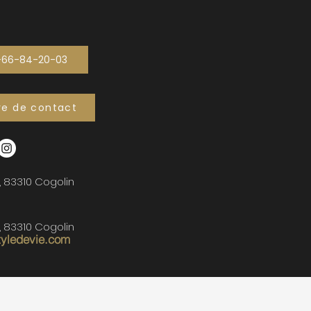
-66-84-20-03
re de contact
, 83310 Cogolin
, 83310 Cogolin
tyledevie.com