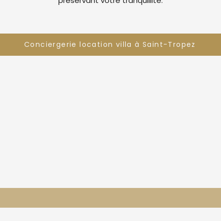
préservant votre tranquillité.
Conciergerie location villa à Saint-Tropez