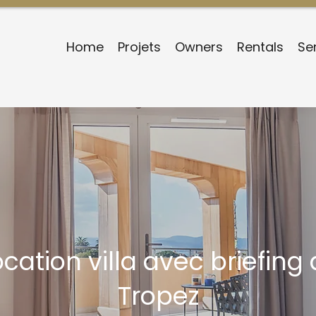
Home
Projets
Owners
Rentals
Se
cation villa avec briefing 
Tropez