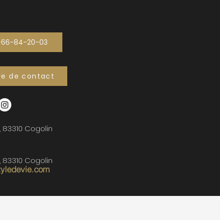
-66-84-20-03
re de contact
, 83310 Cogolin
, 83310 Cogolin
tyledevie.com