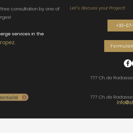
Let's discuss your Project!
ur free consultation by one of
rges!
+33-07
erge services in the
Tropez.
Formulai
777 Ch. de Radasse
777 Ch. de Radasse
entialité
Info@s