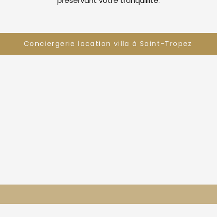
préservant votre tranquillité.
Conciergerie location villa à Saint-Tropez