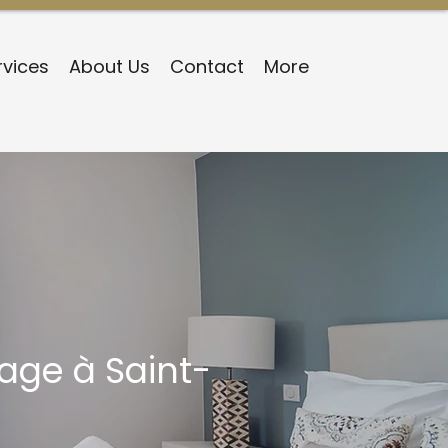
rvices
About Us
Contact
More
nage à Saint-