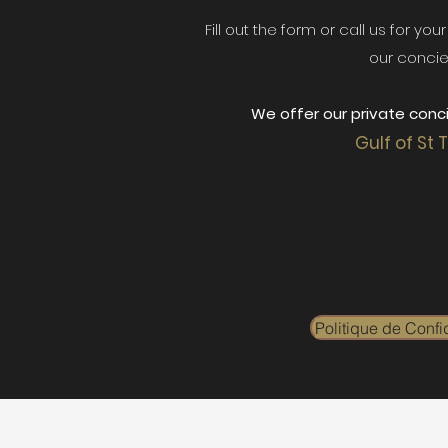
Fill out the form or call us for yo
our concie
We offer our private conci
Gulf of St 
Politique de Confid