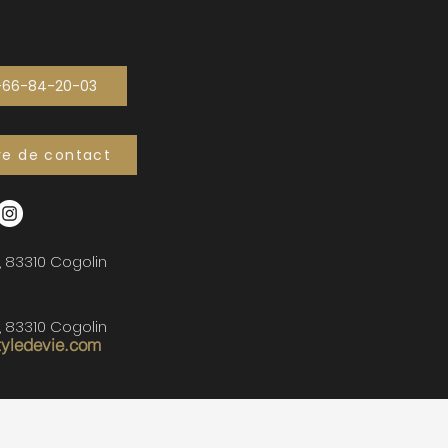
-66-84-20-03
re de contact
, 83310 Cogolin
, 83310 Cogolin
tyledevie.com