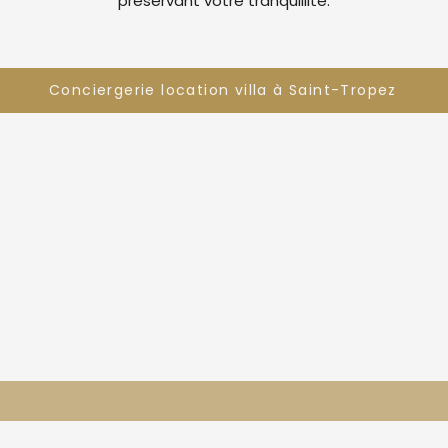
préservant votre tranquillité.
Conciergerie location villa à Saint-Tropez