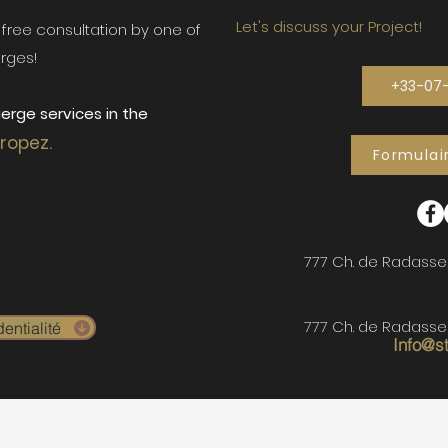
Let's discuss your Project!
ur free consultation by one of
rges!
+33-07
erge services in the
Tropez.
Formulai
777 Ch. de Radasse
777 Ch. de Radasse
entialité
Info@s