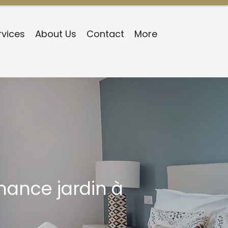
rvices
About Us
Contact
More
nance jardin à