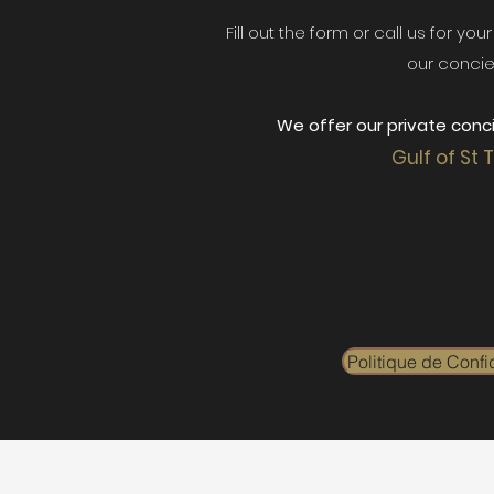
Fill out the form or call us for yo
our concie
We offer our private conci
Gulf of St 
Politique de Confid