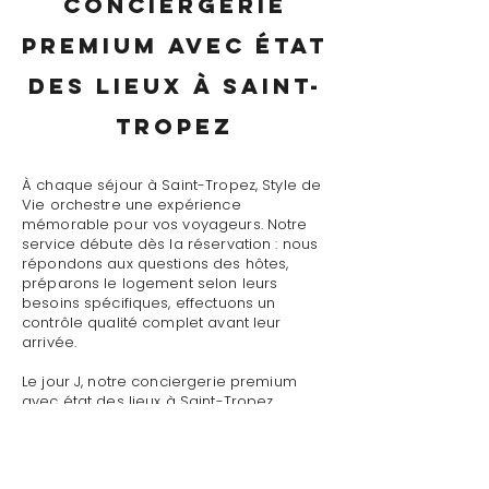
conciergerie
premium avec état
des lieux à Saint-
Tropez
À chaque séjour à Saint-Tropez, Style de
Vie orchestre une expérience
mémorable pour vos voyageurs. Notre
service débute dès la réservation : nous
répondons aux questions des hôtes,
préparons le logement selon leurs
besoins spécifiques, effectuons un
contrôle qualité complet avant leur
arrivée.
Le jour J, notre conciergerie premium
avec état des lieux à Saint-Tropez
assure un accueil personnalisé avec
présentation détaillée du logement,
remise des clés et des accès, explication
du fonctionnement des équipements