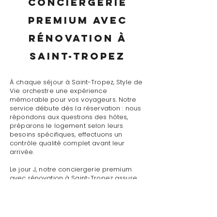
conciergerie
premium avec
rénovation à
Saint-Tropez
À chaque séjour à Saint-Tropez, Style de
Vie orchestre une expérience
mémorable pour vos voyageurs. Notre
service débute dès la réservation : nous
répondons aux questions des hôtes,
préparons le logement selon leurs
besoins spécifiques, effectuons un
contrôle qualité complet avant leur
arrivée.
Le jour J, notre conciergerie premium
avec rénovation à Saint-Tropez assure
un accueil personnalisé avec
présentation détaillée du logement,
remise des clés et des accès, explication
du fonctionnement des équipements